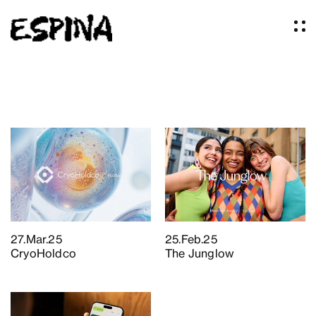
Proyectos
Nosotros
Servicios
El Studio
Artículos
Logos
Ideas
Prensa
27.Mar.25
25.Feb.25
CryoHoldco
The Junglow
Contacto