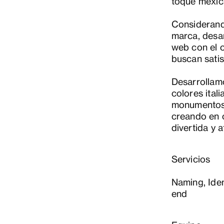
toque mexic
Considerando
marca, desar
web con el o
buscan satis
Desarrollamo
colores ital
monumentos 
creando en 
divertida y a
Servicios
Naming, Ide
end