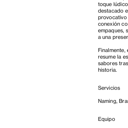
toque lúdico
destacado es
provocativo 
conexión con
empaques, se
a una prese
Finalmente,
resume la es
sabores tra
historia.
Servicios
Naming, Bra
Equipo