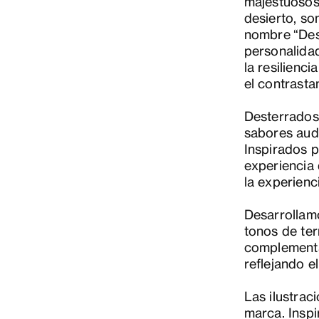
majestuosos 
desierto, so
nombre “Des
personalidad
la resilienc
el contrasta
Desterrados
sabores aud
Inspirados p
experiencia 
la experienc
Desarrollam
tonos de te
complementa
reflejando el
Las ilustrac
marca. Inspi