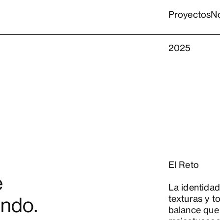
Proyectos
N
2025
El Reto
e
La identidad
texturas y t
undo.
balance que 