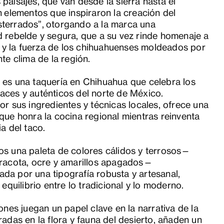
paisajes, que van desde la sierra hasta el
n elementos que inspiraron la creación del
terrados”, otorgando a la marca una
 rebelde y segura, que a su vez rinde homenaje a
ia y la fuerza de los chihuahuenses moldeados por
nte clima de la región.
 es una taquería en Chihuahua que celebra los
aces y auténticos del norte de México.
or sus ingredientes y técnicas locales, ofrece una
que honra la cocina regional mientras reinventa
ia del taco.
os una paleta de colores cálidos y terrosos—
rracota, ocre y amarillos apagados—
da por una tipografía robusta y artesanal,
 equilibrio entre lo tradicional y lo moderno.
iones juegan un papel clave en la narrativa de la
radas en la flora y fauna del desierto, añaden un