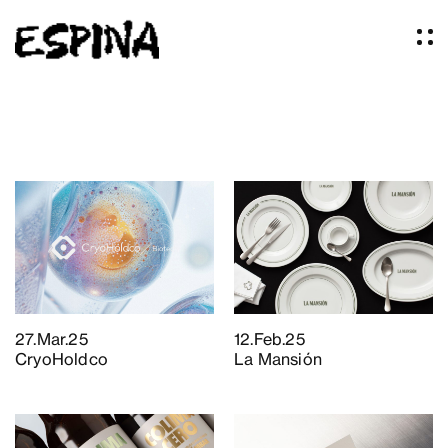
Proyectos
Nosotros
Servicios
El Studio
Artículos
Logos
Ideas
Prensa
27.Mar.25
12.Feb.25
CryoHoldco
La Mansión
Contacto