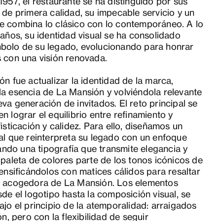
1957, el restaurante se ha distinguido por sus
 de primera calidad, su impecable servicio y un
e combina lo clásico con lo contemporáneo. A lo
 años, su identidad visual se ha consolidado
bolo de su legado, evolucionando para honrar
 con una visión renovada.
ón fue actualizar la identidad de la marca,
a esencia de La Mansión y volviéndola relevante
va generación de invitados. El reto principal se
n lograr el equilibrio entre refinamiento y
fisticación y calidez. Para ello, diseñamos un
al que reinterpreta su legado con un enfoque
izando una tipografía que transmite elegancia y
 paleta de colores parte de los tonos icónicos de
tensificándolos con matices cálidos para resaltar
a acogedora de La Mansión. Los elementos
sde el logotipo hasta la composición visual, se
ajo el principio de la atemporalidad: arraigados
ón, pero con la flexibilidad de seguir