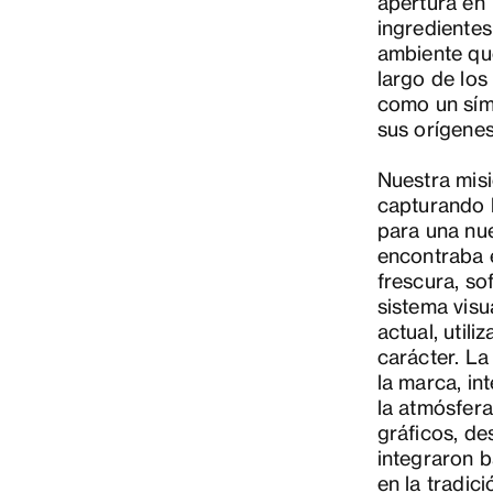
apertura en 
ingredientes
ambiente qu
largo de los
como un sím
sus orígenes
Nuestra misi
capturando l
para una nue
encontraba e
frescura, so
sistema visu
actual, util
carácter. La
la marca, in
la atmósfer
gráficos, de
integraron b
en la tradici