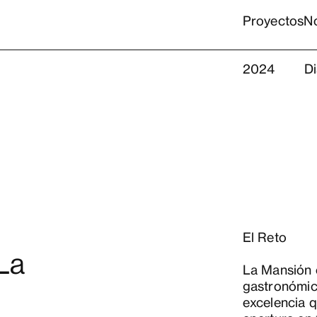
Proyectos
N
2024
D
El Reto
La
La Mansión e
gastronómic
excelencia 